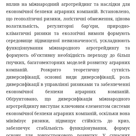
вплив на міжнародний агротрейдинг та наслідки для
економічної безпеки аграрних компаній. Встановлено,
що геополітичні ризики, логістичні обмеження, цінова
волатильність, регуляторні бар’єри, природно-
кліматичні ризики та екологічні вимоги формують
середовище підвищеної невизначеності, ускладнюють
функціонування міжнародного агротрейдингу та
формують об’єктивну необхідність переходу до більш
гнучких, багатовекторних моделей розвитку аграрних
компаній. Розкрито теоретичну сутність
диверсифікації, основні види диверсифікації, роль
диверсифікації в управлінні ризиками та забезпеченні
економічної безпеки аграрних компаній.
Обґрунтовано, що диверсифікація міжнародного
агротрейдингу виступає ключовим елементом системи
економічної безпеки аграрних компаній, оскільки вона
мінімізує ризики, підвищує стійкість до криз,
забезпечує стабільність функціонування, формує
основу для довгострокового розвитку. У сучасних