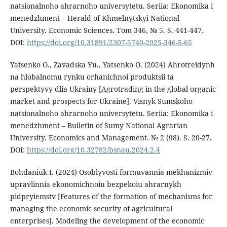
natsionalnoho ahrarnoho universytetu. Seriia: Ekonomika i
menedzhment – Herald of Khmelnytskyi National
University. Economic Sciences. Tom 346, № 5. S. 441-447.
DOI:
https://doi.org/10.31891/2307-5740-2025-346-5-65
Yatsenko O., Zavadska Yu., Yatsenko O. (2024) Ahrotreidynh
na hlobalnomu rynku orhanichnoi produktsii ta
perspektyvy dlia Ukrainy [Agrotrading in the global organic
market and prospects for Ukraine]. Visnyk Sumskoho
natsionalnoho ahrarnoho universytetu. Seriia: Ekonomika i
menedzhment – Bulletin of Sumy National Agrarian
University. Economics and Management. № 2 (98). S. 20-27.
DOI:
https://doi.org/10.32782/bsnau.2024.2.4
Bohdaniuk I. (2024) Osoblyvosti formuvannia mekhanizmiv
upravlinnia ekonomichnoiu bezpekoiu ahrarnykh
pidpryiemstv [Features of the formation of mechanisms for
managing the economic security of agricultural
enterprises]. Modeling the development of the economic