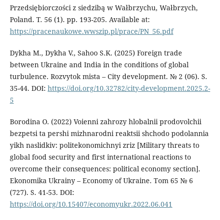
Przedsiębiorczości z siedzibą w Wałbrzychu, Wałbrzych,
Poland. Т. 56 (1). pp. 193-205. Available at:
https://pracenaukowe.wwszip.pl/prace/PN_56.pdf
Dykha M., Dykha V., Sahoo S.K. (2025) Foreign trade
between Ukraine and India in the conditions of global
turbulence. Rozvytok mista – City development. № 2 (06). S.
35-44. DOI:
https://doi.org/10.32782/city-development.2025.2-
5
Borodina O. (2022) Voienni zahrozy hlobalnii prodovolchii
bezpetsi ta pershi mizhnarodni reaktsii shchodo podolannia
yikh naslidkiv: politekonomichnyi zriz [Military threats to
global food security and first international reactions to
overcome their consequences: political economy section].
Ekonomika Ukrainy – Economy of Ukraine. Tom 65 № 6
(727). S. 41-53. DOI:
https://doi.org/10.15407/economyukr.2022.06.041