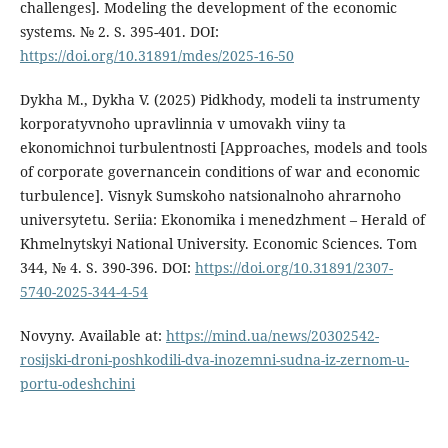
challenges]. Modeling the development of the economic
systems. № 2. S. 395-401. DOI:
https://doi.org/10.31891/mdes/2025-16-50
Dykha M., Dykha V. (2025) Pidkhody, modeli ta instrumenty
korporatyvnoho upravlinnia v umovakh viiny ta
ekonomichnoi turbulentnosti [Approaches, models and tools
of corporate governancein conditions of war and economic
turbulence]. Visnyk Sumskoho natsionalnoho ahrarnoho
universytetu. Seriia: Ekonomika i menedzhment – Herald of
Khmelnytskyi National University. Economic Sciences. Tom
344, № 4. S. 390-396. DOI:
https://doi.org/10.31891/2307-
5740-2025-344-4-54
Novyny. Available at:
https://mind.ua/news/20302542-
rosijski-droni-poshkodili-dva-inozemni-sudna-iz-zernom-u-
portu-odeshchini