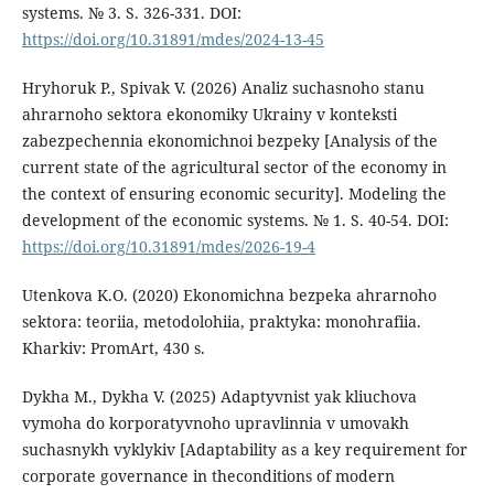
systems. № 3. S. 326-331. DOI:
https://doi.org/10.31891/mdes/2024-13-45
Hryhoruk P., Spivak V. (2026) Analiz suchasnoho stanu
ahrarnoho sektora ekonomiky Ukrainy v konteksti
zabezpechennia ekonomichnoi bezpeky [Analysis of the
current state of the agricultural sector of the economy in
the context of ensuring economic security]. Modeling the
development of the economic systems. № 1. S. 40-54. DOI:
https://doi.org/10.31891/mdes/2026-19-4
Utenkova K.O. (2020) Ekonomichna bezpeka ahrarnoho
sektora: teoriia, metodolohiia, praktyka: monohrafiia.
Kharkiv: PromArt, 430 s.
Dykha M., Dykha V. (2025) Adaptyvnist yak kliuchova
vymoha do korporatyvnoho upravlinnia v umovakh
suchasnykh vyklykiv [Adaptability as a key requirement for
corporate governance in theconditions of modern