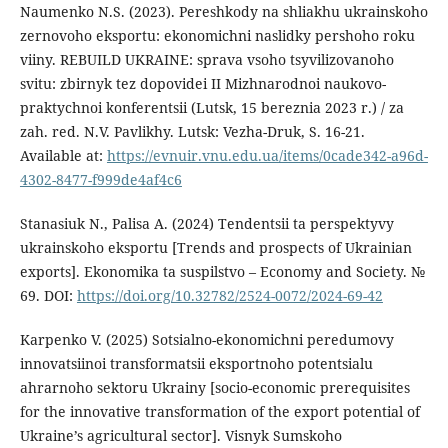
Naumenko N.S. (2023). Pereshkody na shliakhu ukrainskoho
zernovoho eksportu: ekonomichni naslidky pershoho roku
viiny. REBUILD UKRAINE: sprava vsoho tsyvilizovanoho
svitu: zbirnyk tez dopovidei II Mizhnarodnoi naukovo-
praktychnoi konferentsii (Lutsk, 15 bereznia 2023 r.) / za
zah. red. N.V. Pavlikhy. Lutsk: Vezha-Druk, S. 16-21.
Available at:
https://evnuir.vnu.edu.ua/items/0cade342-a96d-
4302-8477-f999de4af4c6
Stanasiuk N., Palisa A. (2024) Tendentsii ta perspektyvy
ukrainskoho eksportu [Trends and prospects of Ukrainian
exports]. Ekonomika ta suspilstvo – Economy and Society. №
69. DOI:
https://doi.org/10.32782/2524-0072/2024-69-42
Karpenko V. (2025) Sotsialno-ekonomichni peredumovy
innovatsiinoi transformatsii eksportnoho potentsialu
ahrarnoho sektoru Ukrainy [socio-economic prerequisites
for the innovative transformation of the export potential of
Ukraine’s agricultural sector]. Visnyk Sumskoho