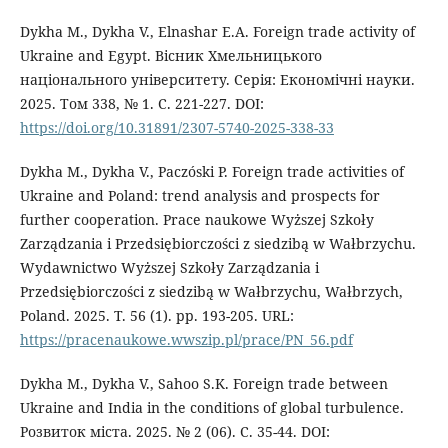
Dykha M., Dykha V., Elnashar E.A. Foreign trade activity of
Ukraine and Egypt. Вісник Хмельницького
національного університету. Серія: Економічні науки.
2025. Том 338, № 1. С. 221-227. DOI:
https://doi.org/10.31891/2307-5740-2025-338-33
Dykha M., Dykha V., Paczóski P. Foreign trade activities of
Ukraine and Poland: trend analysis and prospects for
further cooperation. Prace naukowe Wyższej Szkoły
Zarządzania i Przedsiębiorczości z siedzibą w Wałbrzychu.
Wydawnictwo Wyższej Szkoły Zarządzania i
Przedsiębiorczości z siedzibą w Wałbrzychu, Wałbrzych,
Poland. 2025. Т. 56 (1). pp. 193-205. URL:
https://pracenaukowe.wwszip.pl/prace/PN_56.pdf
Dykha M., Dykha V., Sahoo S.K. Foreign trade between
Ukraine and India in the conditions of global turbulence.
Розвиток міста. 2025. № 2 (06). С. 35-44. DOI: