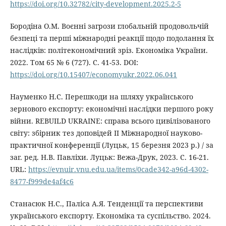
https://doi.org/10.32782/city-development.2025.2-5
Бородіна О.М. Воєнні загрози глобальній продовольчій
безпеці та перші міжнародні реакції щодо подолання їх
наслідків: політекономічний зріз. Економіка України.
2022. Том 65 № 6 (727). С. 41-53. DOI:
https://doi.org/10.15407/economyukr.2022.06.041
Науменко Н.С. Перешкоди на шляху українського
зернового експорту: економічні наслідки першого року
війни. REBUILD UKRAINE: справа всього цивілізованого
світу: збірник тез доповідей ІІ Міжнародної науково-
практичної конференції (Луцьк, 15 березня 2023 р.) / за
заг. ред. Н.В. Павліхи. Луцьк: Вежа-Друк, 2023. C. 16-21.
URL:
https://evnuir.vnu.edu.ua/items/0cade342-a96d-4302-
8477-f999de4af4c6
Станасюк Н.С., Паліса А.Я. Тенденції та перспективи
українського експорту. Економіка та суспільство. 2024.