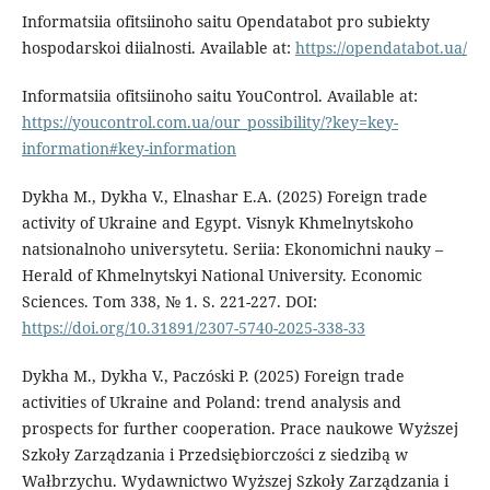
Informatsiia ofitsiinoho saitu Opendatabot pro subiekty
hospodarskoi diialnosti. Available at:
https://opendatabot.ua/
Informatsiia ofitsiinoho saitu YouControl. Available at:
https://youcontrol.com.ua/our_possibility/?key=key-
information#key-information
Dykha M., Dykha V., Elnashar E.A. (2025) Foreign trade
activity of Ukraine and Egypt. Visnyk Khmelnytskoho
natsionalnoho universytetu. Seriia: Ekonomichni nauky –
Herald of Khmelnytskyi National University. Economic
Sciences. Tom 338, № 1. S. 221-227. DOI:
https://doi.org/10.31891/2307-5740-2025-338-33
Dykha M., Dykha V., Paczóski P. (2025) Foreign trade
activities of Ukraine and Poland: trend analysis and
prospects for further cooperation. Prace naukowe Wyższej
Szkoły Zarządzania i Przedsiębiorczości z siedzibą w
Wałbrzychu. Wydawnictwo Wyższej Szkoły Zarządzania i