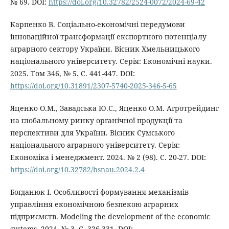
№ 69. DOI:
https://doi.org/10.32782/2524-0072/2024-69-42
Карпенко В. Соціально-економічні передумови
інноваційної трансформації експортного потенціалу
аграрного сектору України. Вісник Хмельницького
національного університету. Серія: Економічні науки.
2025. Том 346, № 5. С. 441-447. DOI:
https://doi.org/10.31891/2307-5740-2025-346-5-65
Яценко О.М., Завадська Ю.С., Яценко О.М. Агротрейдинг
на глобальному ринку органічної продукції та
перспективи для України. Вісник Сумського
національного аграрного університету. Серія:
Економіка і менеджмент. 2024. № 2 (98). С. 20-27. DOI:
https://doi.org/10.32782/bsnau.2024.2.4
Богданюк І. Особливості формування механізмів
управління економічною безпекою аграрних
підприємств. Modeling the development of the economic
systems. 2024. № 3. С. 326-331. DOI: