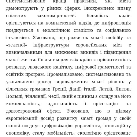
Систематизовано кращі практики, які міста
демонструють у різних сферах. Виокремлено низку
спільних закономірностей: більшість країн
орієнтуються на комплексний підхід, де цифровізація
поєднується з екологічною сталістю та соціальною
інклюзією. З’ясовано, що розвиток smart mobility та
«зеленої» інфраструктури європейських міст є
визначальними для зниження викидів і підвищення
якості життя. Спільним для всіх країн є пріоритетність
розвитку людського капіталу, цифрової грамотності та
освітніх програм. Проаналізовано, систематизовано та
узагальнено досвід впровадження smart рішень у
сільських громадах Греції, Данії, Італії, Латвії, Литви,
Польщі, Фінляндії, Чехії, який є цінним з огляду на його
комплексність, адаптивність і орієнтацію на
довгостроковий ефект. З’ясовано, що в цілому
європейський досвід розвитку smart громад у своїй
основі поєднує цифровізацію управління, інноваційну
економіку, сталу мобільність, екологічно орієнтоване