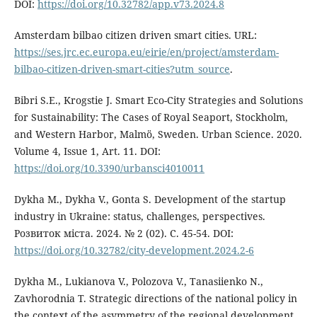
DOI:
https://doi.org/10.32782/app.v73.2024.8
Amsterdam bilbao citizen driven smart cities. URL:
https://ses.jrc.ec.europa.eu/eirie/en/project/amsterdam-
bilbao-citizen-driven-smart-cities?utm_source
.
Bibri S.E., Krogstie J. Smart Eco-City Strategies and Solutions
for Sustainability: The Cases of Royal Seaport, Stockholm,
and Western Harbor, Malmö, Sweden. Urban Science. 2020.
Volume 4, Issue 1, Art. 11. DOI:
https://doi.org/10.3390/urbansci4010011
Dykha M., Dykha V., Gonta S. Development of the startup
industry in Ukraine: status, challenges, perspectives.
Розвиток міста. 2024. № 2 (02). С. 45-54. DOI:
https://doi.org/10.32782/city-development.2024.2-6
Dykha M., Lukianova V., Polozova V., Tanasiienko N.,
Zavhorodnia T. Strategic directions of the national policy in
the context of the asymmetry of the regional development.