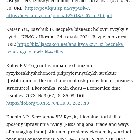
visnyk – Pryazovskyi economic herald. 2018. № 2 (07). S. 47-
50. URL:
https://pev.kpu.zp.ua/vypusk-7
,
https://pev.kpu.zp.ua/journals/2018/2_07_uk/10.pdf
Katser Yu., Savchuk D. Bezpeka biznesu: holovni ryzyky v
ryteili. KPMG v Ukraini. 24 travnia 2024. Bezpeka biznesu.
URL:
https://biz.ligazakon.net/analitycs/227132_bezpeka-
bznesu-golovn-riziki-v-riteyl
Kotov B.V. Obgruntuvannia mekhanizmu
ryzykozakhyshchenosti pidpryiemnytskykh struktur
[Justification of the mechanism of risk protection of business
structures]. Ekonomika: realii chasu – Economics: time
realities. 2023. № 3 (67). S. 89-98. DOI:
https://doi.org/10.15276/ETR.03.2023.10
Kuchin S.P., Serzhanov V.V. Ryzyky hlobalnoi torhivli ta
sposoby upravlinnia nymy [Risks of global trade and ways
of managing them]. Aktualni problemy ekonomiky – Actual
problems of economics. 2021. № 6 (240). S. 105-110. DOI: