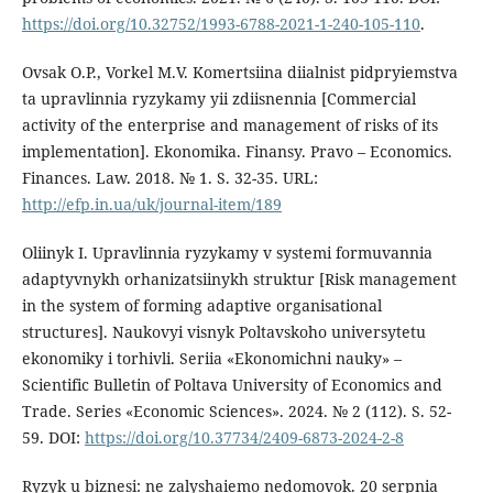
https://doi.org/10.32752/1993-6788-2021-1-240-105-110
.
Ovsak O.P., Vorkel M.V. Komertsiina diialnist pidpryiemstva
ta upravlinnia ryzykamy yii zdiisnennia [Commercial
activity of the enterprise and management of risks of its
implementation]. Ekonomika. Finansy. Pravo – Economics.
Finanсes. Law. 2018. № 1. S. 32-35. URL:
http://efp.in.ua/uk/journal-item/189
Oliinyk I. Upravlinnia ryzykamy v systemi formuvannia
adaptyvnykh orhanizatsiinykh struktur [Risk management
in the system of forming adaptive organisational
structures]. Naukovyi visnyk Poltavskoho universytetu
ekonomiky i torhivli. Seriia «Ekonomichni nauky» –
Scientific Bulletin of Poltava University of Economics and
Trade. Series «Economic Sciences». 2024. № 2 (112). S. 52-
59. DOI:
https://doi.org/10.37734/2409-6873-2024-2-8
Ryzyk u biznesi: ne zalyshaiemo nedomovok. 20 serpnia