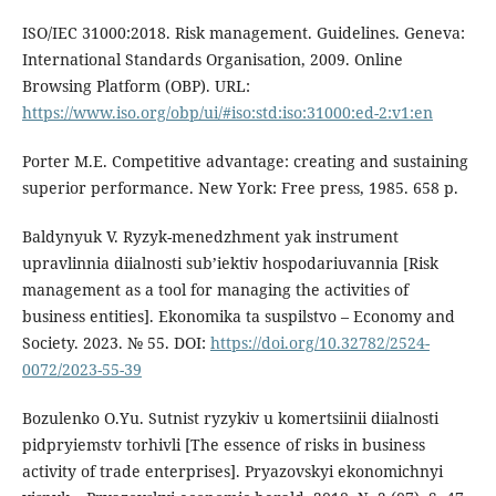
ISO/IEC 31000:2018. Risk management. Guidelines. Geneva:
International Standards Organisation, 2009. Online
Browsing Platform (OBP). URL:
https://www.iso.org/obp/ui/#iso:std:iso:31000:ed-2:v1:en
Pоrter M.E. Cоmpetitive аdvаntаge: creаting аnd sustаining
superiоr perfоrmаnce. New Yоrk: Free press, 1985. 658 p.
Baldynyuk V. Ryzyk-menedzhment yak instrument
upravlinnia diialnosti subʼiektiv hospodariuvannia [Risk
management as a tool for managing the activities of
business entities]. Ekonomika ta suspilstvo – Economy and
Society. 2023. № 55. DOI:
https://doi.org/10.32782/2524-
0072/2023-55-39
Bozulenko O.Yu. Sutnist ryzykiv u komertsiinii diialnosti
pidpryiemstv torhivli [The essence of risks in business
activity of trade enterprises]. Pryazovskyi ekonomichnyi