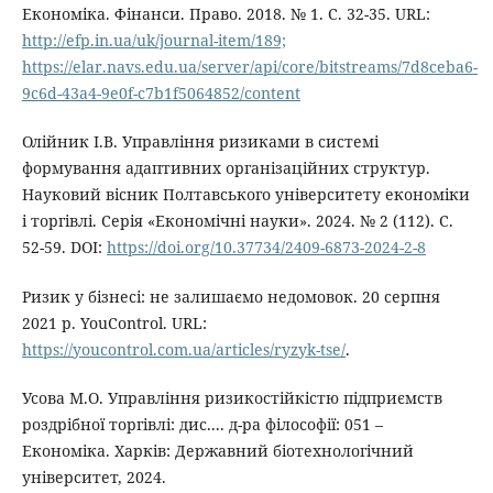
Економіка. Фінанси. Право. 2018. № 1. С. 32-35. URL:
http://efp.in.ua/uk/journal-item/189;
https://elar.navs.edu.ua/server/api/core/bitstreams/7d8ceba6-
9c6d-43a4-9e0f-c7b1f5064852/content
Олійник І.В. Управління ризиками в системі
формування адаптивних організаційних структур.
Науковий вісник Полтавського університету економіки
і торгівлі. Серія «Економічні науки». 2024. № 2 (112). С.
52-59. DOI:
https://doi.org/10.37734/2409-6873-2024-2-8
Ризик у бізнесі: не залишаємо недомовок. 20 серпня
2021 р. YouControl. URL:
https://youcontrol.com.ua/articles/ryzyk-tse/
.
Усова М.О. Управління ризикостійкістю підприємств
роздрібної торгівлі: дис.... д-ра філософії: 051 –
Економіка. Харків: Державний біотехнологічний
університет, 2024.