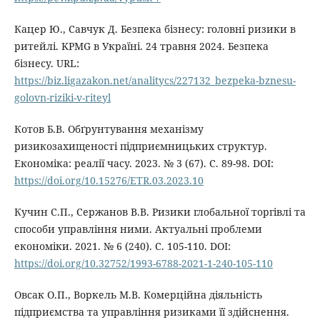
Кацер Ю., Савчук Д. Безпека бізнесу: головні ризики в
ритейлі. KPMG в Україні. 24 травня 2024. Безпека
бізнесу. URL:
https://biz.ligazakon.net/analitycs/227132_bezpeka-bznesu-
golovn-riziki-v-riteyl
Котов Б.В. Обґрунтування механізму
ризикозахищеності підприємницьких структур.
Економіка: реалії часу. 2023. № 3 (67). С. 89-98. DOI:
https://doi.org/10.15276/ETR.03.2023.10
Кучин С.П., Сержанов В.В. Ризики глобальної торгівлі та
способи управління ними. Актуальні проблеми
економіки. 2021. № 6 (240). С. 105-110. DOI:
https://doi.org/10.32752/1993-6788-2021-1-240-105-110
Овсак О.П., Воркель М.В. Комерційна діяльність
підприємства та управління ризиками її здійснення.