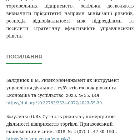
торговельних підприємств, оскільки дозволяють
визначити пріоритетні напрями мінімізації ризиків,
розподіл відповідальності між підрозділами та
посилити стратегічну ефективність управлінських
рішень.
ПОСИЛАННЯ
Балдинюк В.М. Ризик-менеджмент як інструмент
управління діяльності субʼєктів господарювання.
Економіка та суспільство. 2023. № 55. DOI:
https://doi.org/10.32782/2524-0072/2023-55-39
Бозуленко О.Ю. Сутність ризиків у комерційній
діяльності підприємств торгівлі. Приазовський
економічний вісник. 2018. № 2 (07). С. 47-50. URL:
https://pev.kpu.zp.ua/vypusk-7