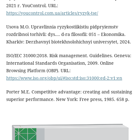
2021 r. YouControl. URL:
https://youcontrol.com.ua/articles/ryzyk-tse/
Usova M.O. Upravlinnia ryzykostiikistiu pidpryiemstv
rozdribnoi torhivli: dys.... d-ra filosofii: 051 – Ekonomika.
Kharkiv: Derzhavnyi biotekhnolohichnyi universytet, 2024.
ISO/IEC 31000:2018. Risk management. Guidelines. Geneva:
International Standards Organisation, 2009. Online
Browsing Platform (OBP). URL:
https://www.iso.org/obp/ui/#iso:std:iso:31000:ed-2:v1:en
Pоrter M.E. Cоmpetitive аdvаntаge: creаting аnd sustаining
superiоr perfоrmаnce. New Yоrk: Free press, 1985. 658 p.