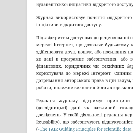
Будапештської ініціативи відкритого доступу
Журнал використовує поняття «відкритого
ініціативи відкритого доступу.
Під «відкритим доступом» до рецензованої н
мережі Інтернет, що дозволяє будь-якому 
здійснювати друк, пошук, або посилання на 
як дані в програмне забезпечення, або в
фінансових, юридичних чи технічних бар'
користувача до мережі Інтернет. Єдиним
дотримання авторського права в цій галузі,
роботи, належне визнання його авторського
Редакція журналу підтримує принципи т
(дослідницькі) дані як важливий склад
досліджень. У своїй діяльності редакція керує
Reusability), що забезпечують відшукуваніст
(
«The FAIR Guiding Principles for scientific d