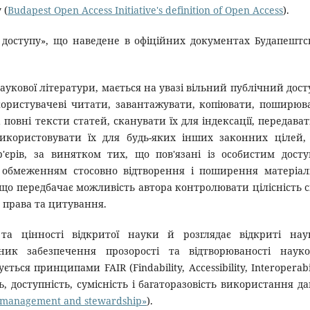
 (
Budapest Open Access Initiative's definition of Open Access
).
 доступу», що наведене в офіційних документах Будапештс
аукової літератури, мається на увазі вільний публічний дост
користувачеві читати, завантажувати, копіювати, поширюв
повні тексти статей, сканувати їх для індексації, передават
икористовувати їх для будь-яких інших законних цілей,
єрів, за винятком тих, що пов'язані із особистим дост
 обмеженням стосовно відтворення і поширення матеріал
 що передбачає можливість автора контролювати цілісність с
 права та цитування.
а цінності відкритої науки й розглядає відкриті наук
ник забезпечення прозорості та відтворюваності науко
ться принципами FAIR (Findability, Accessibility, Interoperabil
ь, доступність, сумісність і багаторазовість використання д
ata management and stewardship»
).