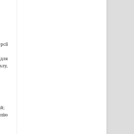
рсії
(для
алу,
й;
опію