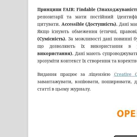
Принципи FAIR: Findable (Знаходжуваніст
репозитарії та мати постійний ідентифі
цитувати.
Accessible (Доступність).
Дані ма
Якщо існують обмеження (етичні, правові,
(Сумісність).
За можливості дані повинні 
що дозволяють їх використання в р
використання).
Дані мають супроводжувати
зрозуміти контекст їх створення та коректн
Видання працює за ліцензією
Creative 
завантажувати, копіювати, поширювати, д
статті в цьому журналу.