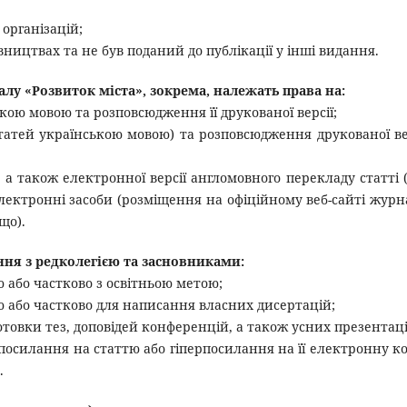
 організацій;
вництвах та не був поданий до публікації у інші видання.
алу «Розвиток міста», зокрема, належать права на:
ькою мовою та розповсюдження її друкованої версії;
статей українською мовою) та розповсюдження друкованої ве
, а також електронної версії англомовного перекладу статті 
електронні засоби (розміщення на офіційному веб-сайті журн
що).
ння з редколегією та засновниками:
ю або частково з освітньою метою;
ю або частково для написання власних дисертацій;
готовки тез, доповідей конференцій, а також усних презентаці
о посилання на статтю або гіперпосилання на її електронну к
.