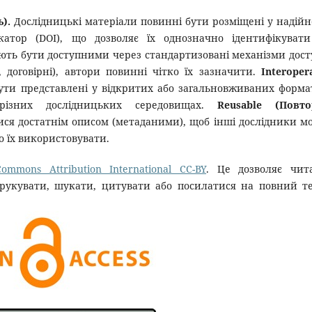
ь).
Дослідницькі матеріали повинні бути розміщені у надій
катор (DOI), що дозволяє їх однозначно ідентифікуват
ють бути доступними через стандартизовані механізми дост
 договірні), автори повинні чітко їх зазначити.
Interoper
бути представлені у відкритих або загальновживаних форма
ізних дослідницьких середовищах.
Reusable (Повто
ся достатнім описом (метаданими), щоб інші дослідники м
о їх використовувати.
Commons Attribution International CC-BY
. Це дозволяє чит
рукувати, шукати, цитувати або посилатися на повний т