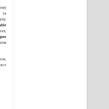
ному
и та
упу.
able
тах,
рне
огли
ати,
екст