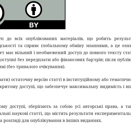
п до всіх опублікованих матеріалів, що робить резуль
ськості та сприяє глобальному обміну знаннями, а це озн
т має вільний і необмежений доступ до повного тексту ста
ступні без передплати або фінансових бар'єрів; після публік
мі (без тривалого очікування).
вати) остаточну версію статті в інституційному або тематич
ідкритому доступі, що забезпечує максимальну видимість і в
ому доступі, зберігають за собою усі авторські права, а т
льні наукові статті, що містять результати експериментал
на розгляді для опублікування в інших виданнях.