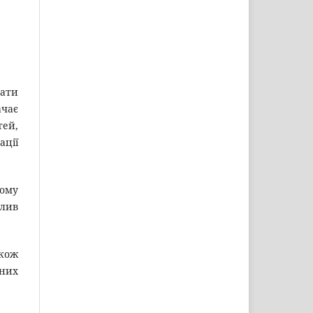
тати
ачає
тей,
ації
ному
плив
акож
ьних