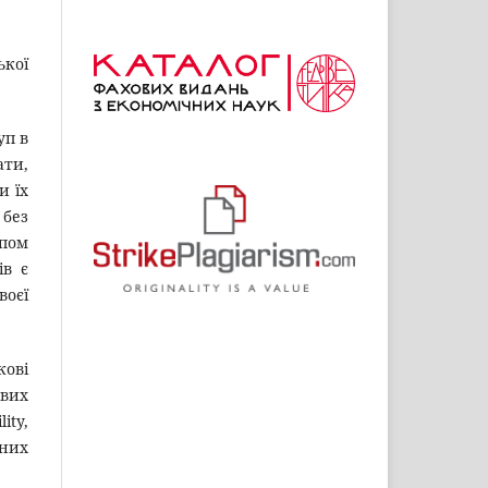
ької
уп в
ати,
и їх
 без
упом
ів є
воєї
ові
вих
ity,
аних