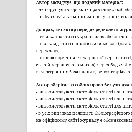
Автор засвідчує, що поданий матеріал:
- не порушує авторських прав інших осіб або
- не був опублікований раніше у інших вида
До прав, які автор передає редколегії журн
- публікацію статті українською або англійс
- переклад статті англійською мовою (для 
перекладу;
- розповсюдження електронної версії статті
статей українською мовою) через будь-які 
в електронних базах даних, репозитаріях то
Автор зберігає за собою право без узгодже
- використовувати матеріали статті повніст
- використовувати матеріали статті повніст
- використовувати матеріали статті для під
- в усіх випадках наявність бібліографічног
на офіційному сайті журналу є обов’язковим