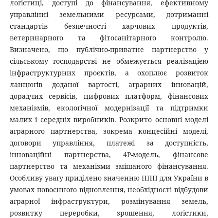
логістиці, доступі до фінансування, ефективному
управлінні земельними ресурсами, дотриманні
стандартів безпечності харчових продуктів,
ветеринарного та фітосанітарного контролю.
Визначено, що публічно-приватне партнерство у
сільському господарстві не обмежується реалізацією
інфраструктурних проєктів, а охоплює розвиток
ланцюгів доданої вартості, аграрних інновацій,
дорадчих сервісів, цифрових платформ, фінансових
механізмів, екологічної модернізації та підтримки
малих і середніх виробників. Розкрито основні моделі
аграрного партнерства, зокрема концесійні моделі,
договори управління, платежі за доступність,
інноваційні партнерства, 4P-модель, фінансове
партнерство та механізми змішаного фінансування.
Особливу увагу приділено значенню ППП для України в
умовах повоєнного відновлення, необхідності відбудови
аграрної інфраструктури, розмінування земель,
розвитку переробки, зрошення, логістики,