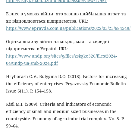
http://visnyk-ekon.uzhnu.edu.ua/issue/view/17951
Бізнес в умовах війни: хто зазнав найбільших втрат та
як відновлюються підприємства. URL:
https://www.epravda.com.ua/publications/2022/03/23/684549/
Оцінка впливу війни на мікро-, малі та середні
підприємства в Україні. URL:
https://www.undp.org/sites/g/files/zskgke326/files/2024-
04/undp-ua-smb-2024.pdf
Hryhorash O.V., Bulygina D.O. (2018). Factors for increasing
the efficiency of enterprises. Pryazovsky Economic Bulletin.
Issue 6(11). P. 154–158.
Kisil M.I. (2009). Criteria and indicators of economic
efficiency of small and medium-sized businesses in the
countryside. Economy of agro-industrial complex. No. 8. P.
59–64.