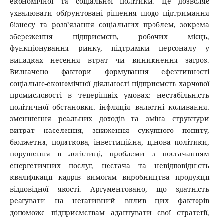
економічної та соціальної політики. Це дозволяє
ухвалювати обґрунтовані рішення щодо підтримання
бізнесу та розв’язання соціальних проблем, зокрема
збереження підприємств, робочих місць,
функціонування ринку, підтримки персоналу у
випадках несення втрат чи виникнення загроз.
Визначено фактори формування ефективності
соціально-економічної діяльності підприємств харчової
промисловості в теперішніх умовах: нестабільність
політичної обстановки, інфляція, валютні коливання,
зменшення реальних доходів та зміна структури
витрат населення, зниження сукупного попиту,
бюджетна, податкова, інвестиційна, цінова політики,
порушення в логістиці, проблеми з постачанням
енергетичних послуг, нестача та невідповідність
кваліфікації кадрів вимогам виробництва продукції
відповідної якості. Аргументовано, що здатність
реагувати на негативний вплив цих факторів
допоможе підприємствам адаптувати свої стратегії,