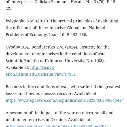
of enterprises. Galician Economic Herald. No. 3 (76). P. 15–
22.
Pylypenko S.M. (2016). Theoretical principles of evaluating
the efficiency of the enterprise. Global and National
Problems of Economy. Issue 10. P. 452–456.
Ovodov D.A., Bondarenko V.M. (2024). Strategy for the
development of enterprises in the conditions of war.
Scientific Bulletin of Uzhhorod University. No. 1(63).
Available at:
http://visnyk-
ekon.uzhnu.edu.ua/issue/view/17951
Business in the conditions of war: who suffered the greatest
losses and how businesses recover. Available at:
https://www.epravda.com.ua/publications/2022/03/23/684549/
Assessment of the impact of the war on micro, small and
medium enterprises in Ukraine. Available at:
https://www.undp.org/sites/g/files/zskgke326/files/2024-